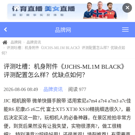
✕
品牌网
品牌网
品牌资讯
评测吐槽：机身附件《JJCHS-ML1M BLACK》评测配置怎么样？优缺点如
何？
评测吐槽：机身附件《JJCHS-ML1M BLACK》
评测配置怎么样？优缺点如何？
2026-08-06 08:49
•
品牌资讯
•
阅读 977
JJC 相机腕带 微单快摄手腕带 适用索尼a7m4 a7r4 a7m3 a7c佳
能R6 尼康z5 z6二代 富士XT5 XT30 XS10精挑细选很久?，最
后决定买这一款?，玩相机人的必备神器，在景区抢拍非常方
便，到货后果然没有让我失望，实物很漂亮?，做工很精
细?，特别满意??超级好用！还很美观！墙裂推荐！有需要再