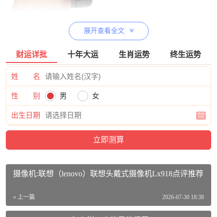
展开查看全文
JJCHS-ML1M BLACK价格参考：
JJC 相机腕带 微单快摄手腕带 适用索尼a7m4 a7r4 a7m3 a7c佳
财运详批
十年大运
生肖运势
终生运势
能R6 尼康z5 z6二代 富士XT5 XT30 XS10活动到手价格128元
姓 名
【查看最近优惠活动】
性 别
男
女
JJCHS-ML1M BLACK参数：
出生日期
品牌：JJC
商品名称：JJCHS-ML1M BLACK
商品编号：100005794894
商品毛重：140.00g
摄像机:联想（lenovo）联想头戴式摄像机Lx918点评推荐
商品产地：中国大陆
« 上一篇
2026-07-30 18:38
货号：13403