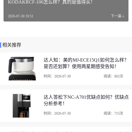
KODAKRCF-106怎么样？真的是值得买！
类型：背带/腕带
2026-07-30 19:51
下一篇 »
适用对象：通用
JJCHS-ML1M BLACK机身附件口碑评价
相关推荐
以上是关于“评测吐槽：机身附件《JJCHS-ML1M BLACK》评测配置
怎么样？优缺点如何？”的所有内容。
达人知：美的MJ-ECE15Q1如何怎么样？
由网友上传（或整理自网络）。转载请注明：
https://www.10pinping.c
是否还划算？使用两星期感受告知！
om/news/36mq2k63.html
时间：2026-07-30
阅读：602次
达人答松下NC-A701优缺点如何？优缺点
分析参考！
时间：2026-07-30
阅读：715次