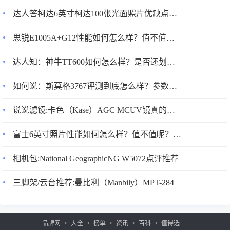
达人答柯达6英寸柯达100张光面照片优缺点如何？优缺点分析参考！
思锐E1005A+G12性能如何怎么样？值不值呢？看见有人说不好！
达人知：神牛TT600如何怎么样？是否还划算？使用两星期感受告知！
如何说：斯莫格3767评测到底怎么样？参数如何？一周感受告知！
说说滤镜:卡色（Kase）AGC MCUV镜真的好吗?配置怎么样？
富士6英寸照片性能如何怎么样？值不值呢？看见有人说不好！
相机包:National GeographicNG W5072点评推荐
三脚架/云台推荐:曼比利（Manbily）MPT-284
品牌网
大全
榜单
资讯
百科
值得选