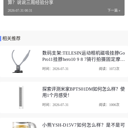
算？说说三周经验分享
适用型号：小米手环 5
2026-07-31 00:31
下一篇 »
类型：智能手环表带
功能：耐磨
相关推荐
斯泰克小米手环5腕带智能手环配件口碑评价
1、斯泰克小米手环5腕带智能手环配件快递还行吧。主要是
数码支架:TELESIN运动相机磁吸挂脖Go
现在疫情。能收到已经很不错了。我那个原配的带子断了，
Pro11挂脖hero10 9 8 7骑行拍摄固定摩托
买了这个感觉这个颜色很不错。
车支架 磁吸挂脖支架（运动相机通用）
时间：2026-07-31
阅读：1072次
点评推荐
探索评测米家BPTS01DM如何怎么样？使
用1个月感受！
时间：2026-07-31
阅读：1006次
小熊YSH-D15V7如何怎么样？是不是可