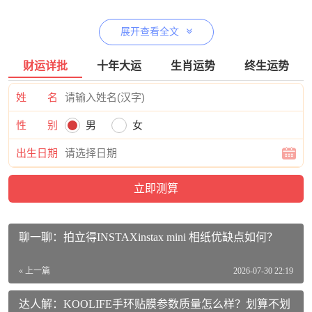
斯泰克小米手环5腕带价格参考：
展开查看全文
斯泰克 小米手环6腕带表带小米手环5/6腕带NFC版表带 手环
腕带配件多彩替换表带适用小米手环5/6NFC 动感橙活动到手
财运详批
十年大运
生肖运势
终生运势
价格9.9元
【查看最近优惠活动】
姓 名
斯泰克小米手环5腕带出厂参数：
性 别
男
女
品牌：斯泰克（stiger）
出生日期
商品名称：斯泰克小米手环5腕带
商品编号：100013775624
商品毛重：20.00g
聊一聊：拍立得INSTAXinstax mini 相纸优缺点如何？
商品产地：中国大陆
工艺：手工
« 上一篇
2026-07-30 22:19
材质：硅胶
达人解：KOOLIFE手环贴膜参数质量怎么样？划算不划