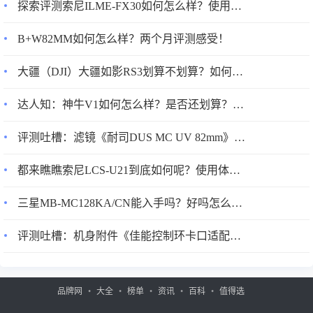
探索评测索尼ILME-FX30如何怎么样？使用1个月感受！
B+W82MM如何怎么样？两个月评测感受！
大疆（DJI）大疆如影RS3划算不划算？如何怎么样？真实情况分享！
达人知：神牛V1如何怎么样？是否还划算？使用两星期感受告知！
评测吐槽：滤镜《耐司DUS MC UV 82mm》评测配置怎么样？优缺点如何？
都来瞧瞧索尼LCS-U21到底如何呢？使用体验不看后悔！
三星MB-MC128KA/CN能入手吗？好吗怎么样？优缺点使用分析！
评测吐槽：机身附件《佳能控制环卡口适配器 EF-EOS R》评测配置怎么样？优缺点如何？
品牌网
大全
榜单
资讯
百科
值得选