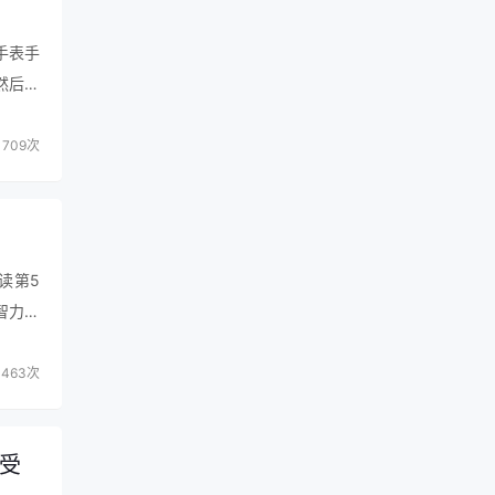
手表手
然后款
童手表
709次
读第5
智力快
ai合
463次
受