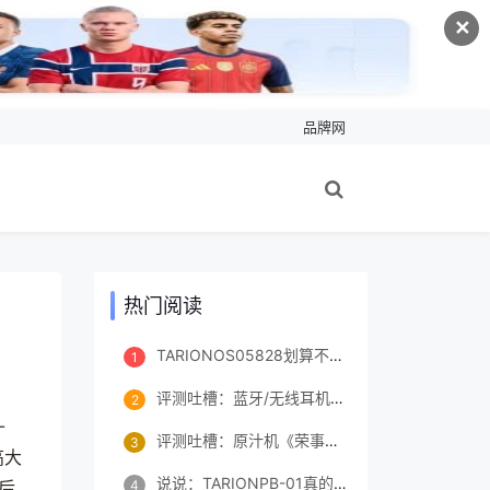
✕
品牌网
热门阅读
TARIONOS05828划算不划算？如何怎么样？真实情况分享！
1
评测吐槽：蓝牙/无线耳机《华为HUAWEI FreeBuds 4E 有线充版》评测配置怎么样？优缺点如何？
2
-
评测吐槽：原汁机《荣事达（Royalstar）RZ-08A》评测配置怎么样？优缺点如何？
3
高大
说说：TARIONPB-01真的好吗？配置怎么样？真相如何,不看这里都吃亏了！
后
4