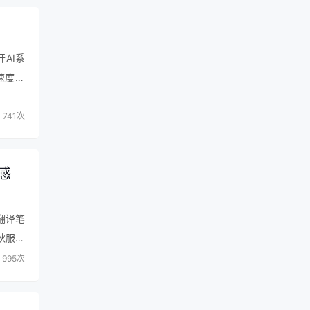
开AI系
速度超
推
741次
让
双循
蓝
感
翻译笔
秋服务
能很强
995次