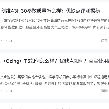
下创维43H30参数质量怎么样？优缺点评测揭秘
（SKYWORTH)43H3043英寸超高清防蓝光护眼1+8G内存快速投屏酷
价
视预售款创维电视超薄外观高端大气上档次，3G+64G运行内存运行
画质超清晰，色彩纯正，音质响亮优美，屏幕尺寸适度，安装连接方便…
冰箱确实很棒，526升双循环够大，个人非常喜欢，朋友也说好来着，
6-07-31
阅读：
购买，不要犹豫了物超所值，商品设计完美，外观也很高大上，
快递就是快，这次购物很满意。看起来非常高端的一款冰箱 ，
便很 耐脏，内部空间很大，还有美观而实用，无霜双循环不串味，
（Ozing）T5如何怎么样？优缺点如何？真实使用
，服务也挺周到，非常的满意 送货师傅服务也很到位。
【八仓速发】英语词典笔点读笔扫描学习机同步小学初中高中生课程通用
64G+2.99屏+全科扫+解题+名师课】好记星T6词典笔收到了，客服小
位。这款英语点读笔、翻译笔，买给孩子作新年礼物的，这个词典笔的功
6-07-31
阅读：