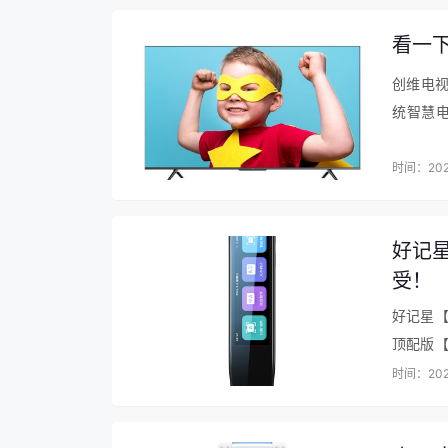
门款式：多门
看一
深度：65.1-70cm
创维电视
容声BCD-520WD17MP冰箱口碑评
统智慧电
快，屏幕
1、容声BCD-520WD17MP冰箱容声
时间：202
荐购买冰箱不错，还有优惠，可以放心省钱
人爱不释手。客服更是热情的没话说，京东
环，双净化 面板质感无敌 抽屉抽拉很方
好记星
光SPA养鲜，还有干湿调节空间，噪音低
受！
好记星
顶配版【
也很到
时间：202
大…