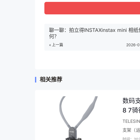
聊一聊：拍立得INSTAXinstax mini 
何？
« 上一篇
2026-0
容声BCD-520WD17MP价格参考：
容声（Ronshen）【水蓝光系列】520
520WD17MP 活动到手价格6099元
【查看
相关推荐
容声BCD-520WD17MP出厂参数：
数码支
品牌：容声（Ronshen）
8 7
商品名称：容声BCD-520WD17MP
点评
TELE
商品编号：100017685058
支架（
完全超出
时间：202