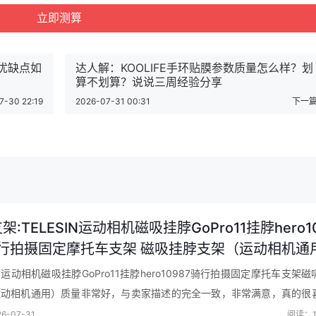
相纸优缺点如
达人解：KOOLIFE手环贴膜参数质量怎么样？划
算不划算？说说三周经验分享
7-30 22:19
2026-07-31 00:31
下一篇
升变频一级能效法式多门四开门冰箱家用无霜双循环大容量除菌BCD
最近优惠活动】
架:TELESIN运动相机磁吸挂脖GoPro11挂脖hero10
骑行拍摄固定摩托车支架 磁吸挂脖支架（运动相机通
推荐
SIN运动相机磁吸挂脖GoPro11挂脖hero10987骑行拍摄固定摩托车支架
运动相机通用）质量非常好，与卖家描述的完全一致，非常满意，真的很
期望值，发货速度非常快，包装非常仔细、严实，物流服务态度很好…
6-07-31
阅读：1