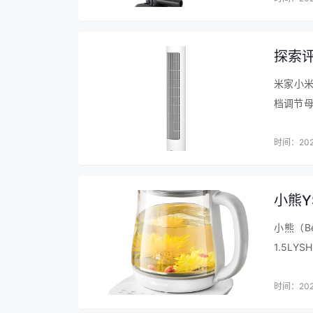
商品毛重：109.0kg
商品产地：中国大陆
能效等级：一级能效
探索评
变频/定频：变频
米家小米
档调节
高度：180.1-190cm
好的，
面板材质：PCM彩涂板
模式模拟
时间：202
用户优选：超薄，除菌，净味
宽度：75.1-80cm
小熊Y
主色系：蓝色系
小熊（B
制冷方式：风冷
1.5L
总容积：500-549L
煮花茶的
时间：202
放置方式：嵌入式