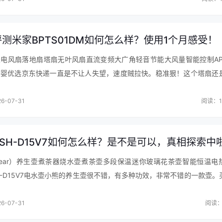
测米家BPTS01DM如何怎么样？使用1个月感受！
电风扇落地扇塔扇无叶风扇直流变频大广角轻音节能大风量智能控制APP
母婴优选京东快递一直是不让人失望，速度贼拉快。稳准狠！这个塔扇还
占地面积小，颜值也是非常的高，三种模式，直吹风还是风力大一些，其
…
6-07-31
阅读：1
SH-D15V7如何怎么样？是不是可以，真相探索中
ear）养生壶煮茶器烧水壶煮茶壶多段保温迷你玻璃花茶壶智能恒温电
YSH-D15V7电水壶小熊的养生壶很不错，有多种功效，非常不错的一款壶。
，非常不错的一款壶，很快就收到了，外观颜值很高，拿着很有质感，感
6-07-31
阅读：