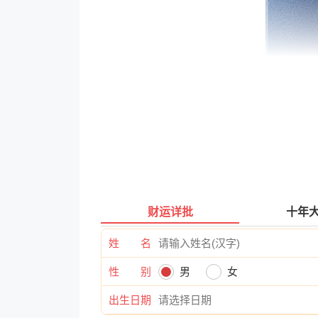
财运详批
十年
姓 名
性 别
男
女
出生日期