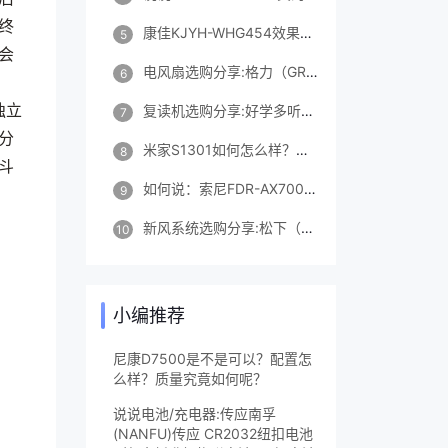
终
康佳KJYH-WHG454效果好吗怎么样？评价怎样？揭秘优缺点！
5
会
电风扇选购分享:格力（GREE）FD-35X65h7怎么样?真的好吗?
6
独立
复读机选购分享:好学多听力熊T4复读机学习机英语神器随身听mp3小学初中高中英语听力播放器口袋听力宝32G怎么样?真的好吗?
7
分
米家S1301如何怎么样？口碑怎样？入手超值的吗？
8
斗
如何说：索尼FDR-AX700评测到底怎么样？参数如何？一周感受告知！
9
新风系统选购分享:松下（Panasonic）FV-RZ09VD2怎么样?真的好吗?
10
小编推荐
尼康D7500是不是可以？配置怎
么样？质量究竟如何呢？
说说电池/充电器:传应南孚
(NANFU)传应 CR2032纽扣电池