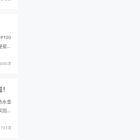
100
是挺友
他两种
000次
啦！
热水壶
买回来
觉…
737次