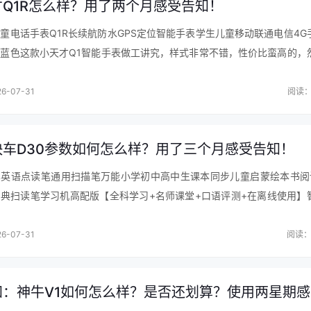
才Q1R怎么样？用了两个月感受告知！
童电话手表Q1R长续航防水GPS定位智能手表学生儿童移动联通电信4G
蓝色这款小天才Q1智能手表做工讲究，样式非常不错，性价比蛮高的，
尚的，整体看着相当大气，说实在话这款小天才电话手表Q1A长续航儿
6-07-31
阅读：
快车D30参数如何怎么样？用了三个月感受告知！
车英语点读笔通用扫描笔万能小学初中高中生课本同步儿童启蒙绘本书阅
典扫读笔学习机高配版【全科学习+名师课堂+口语评测+在离线使用】
收到了，外包装完好无损。与产品描述一致，使用了扫描识别率挺不错，
…
6-07-31
阅读：
知：神牛V1如何怎么样？是否还划算？使用两星期感