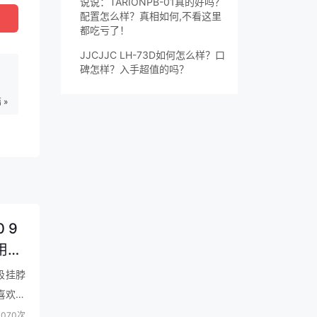
说说：TARIONPB-01真的好吗？
配置怎么样？真相如何,不看这里
都吃亏了！
JJCJJC LH-73D如何怎么样？口
碑怎样？入手超值的吗？
 »
-
 9
用）
磁吸挂脖
喜欢，
070次