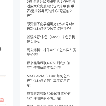
5粒 全新升级物联电池 3V锂电池
适用大众奥迪现代等汽车钥匙 手
表/遥控器等真的好吗?配置怎么
样？
感受测下南孚锂可充套装5号4粒
最新优缺点感受诚实点评评价！
滤镜推荐:卡色（Kase）卡色手机
镜头 II代
网友爆料：神牛X2T-S怎么样？质
量如何？
都来瞧瞧绿联40751到底如何
呢？使用体验不看后悔！
MAXCAMM-B-L001如何怎么
样？优缺点如何？真实使用感
受！
都来瞧瞧绿联50540到底如何
呢？使用体验不看后悔！