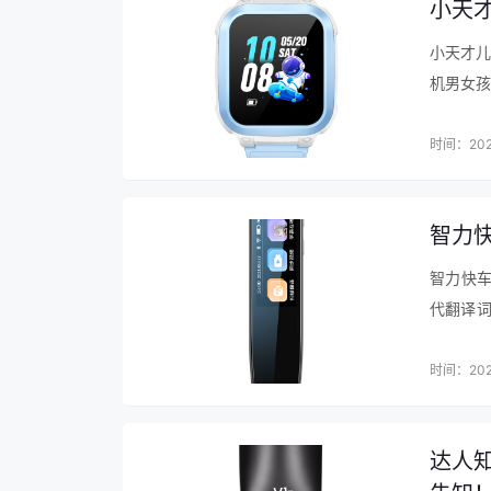
小天
小天才儿
机男女孩
式多时
GP…
时间：202
智力
智力快
代翻译词
车词典笔
成的语音
时间：202
达人