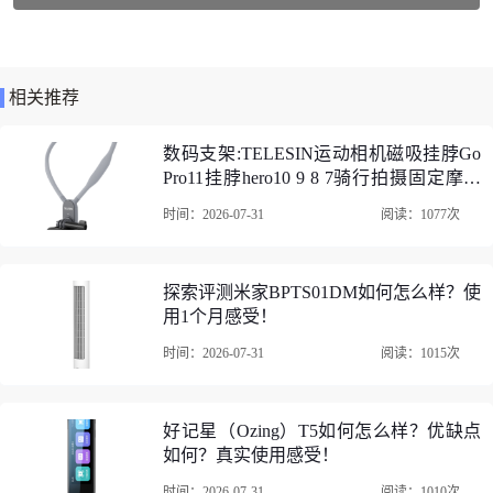
云台类型：球型云台
类型：脚架+云台套装
商品承重：5kg-10kg(含)
相关推荐
脚架节数：4节
数码支架:TELESIN运动相机磁吸挂脖Go
适用场景：直播，摄影，摄像
Pro11挂脖hero10 9 8 7骑行拍摄固定摩托
车支架 磁吸挂脖支架（运动相机通用）
时间：2026-07-31
阅读：1077次
曼比利（Manbily）YS-254三脚架/云台口碑评价
点评推荐
1、曼比利（Manbily）YS-254三脚架/云台碳纤维三脚架支撑
稳定，重量比较轻，脚管伸缩丝滑不会卡顿，球形云台调整
探索评测米家BPTS01DM如何怎么样？使
用1个月感受！
相机角度也非常方便。整体质感不错，没有廉价感，而且给
了一个能背的袋子，收纳和外出携带都很方便。回复关闭 有
时间：2026-07-31
阅读：1015次
用这个价位能买到如此稳定的三脚架实属难得了，特别好的
一款三脚架质量可靠很值的买好用
好记星（Ozing）T5如何怎么样？优缺点
如何？真实使用感受！
时间：2026-07-31
阅读：1010次