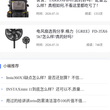
说说：TARIONPB-01真的好吗？配置怎
么样？真相如何,不看这里都吃亏了！
时间：2026-07-31
阅读：1353次
电风扇选购分享:格力（GREE）FD-35X6
5h7怎么样?真的好吗?
2、曼比利（Manbily）YS-254三脚架/云台外形外观：碳纤维
三角架轻便、强度高、防震耐腐蚀、冷热适应性强。冬天金
时间：2026-07-31
阅读：748次
属的在室外容易出现水珠等，纤维的不会有这个问题。最实
用的就是轻便。碳纤维，是一种含碳量在95%以上的高强
度、高模量纤维的新型纤维材料。它是由片状石墨微晶等有
小编推荐
机纤维沿纤维轴向方向堆砌而成，经碳化及石墨化处理而得
Insta360X3缺点怎么样？是否还划算？不信你看下吧！
到的微晶石墨材料。碳纤维“外柔内刚”，质量比金属铝轻，
但强度却高于钢铁，并且具有耐腐蚀、高模量的特性，在国
INSTAXmini 11到底怎么样？还可以不,质量真的好？
防军工和民用方面都是重要材料。碳三脚架稳固度高，但是
其实这个主要是看其结构设计。材质上碳纤维的形变弹性略
用过的给讲讲zeiss防雾清洁湿巾100片值不值的买，千万不要被表面评价给骗了？
好于铝合金，而且主要是重量上更轻便。碳纤维风格的材料