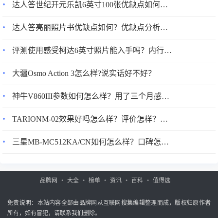
达人答世纪开元乐凯6英寸100张优缺点如何？优缺点分析参考！
好，轻是一方面，强度才是根本。所以，碳三脚架主要的好
处就是强度很高，同时很轻便。纤维三脚架与铝镁合金三脚
达人答亮丽照片书优缺点如何？优缺点分析参考！
架相比优点：1、碳纤维三脚架，阻尼性能好(防震性能
好），拍照时稳定性好；2、碳纤维三脚架，耐化学溶剂强，
评测使用感受柯达6英寸照片能入手吗？内行良心评测？
不会腐蚀；不会氧化；3、碳纤维三脚架，光稳定性好；抗老
大疆Osmo Action 3怎么样?说实话好不好？
化；热膨胀系数小，热稳定性好。4、碳纤维三脚架，强度
高，力学性能好；承重量大；5、碳纤维三脚架，重量轻。如
神牛V860III参数如何怎么样？用了三个月感受告知！
果只是看参数,可能看不出什么来,但是只要亲自拎一拎,就能
感觉出来其中的差异了。碳纤维的架子
TARIONM-02效果好吗怎么样？评价怎样？揭秘优缺点！
三星MB-MC512KA/CN如何怎么样？口碑怎样？入手超值的吗？
品牌网
大全
榜单
资讯
百科
值得选
免责说明：本站内容全部由品牌网从互联网搜集编辑整理而成，版权归原作者
所有，如有冒犯，请联系我们删除。