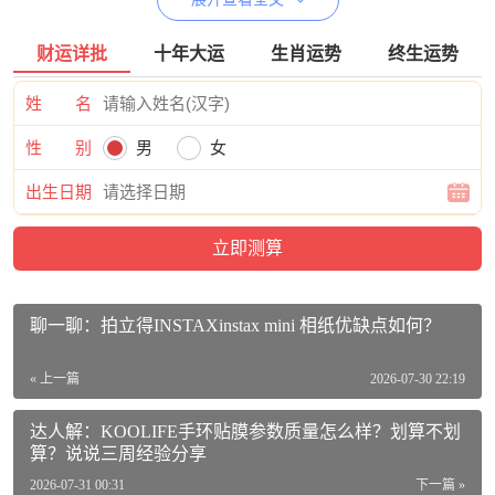
财运详批
十年大运
生肖运势
终生运势
曼比利（Manbily）YS-254价格参考：
姓 名
曼比利（Manbily） YS-254C相机三脚架单反碳纤维摄影轻便
性 别
男
女
微单低角度便携摄像手机小三角支架 碳纤维三脚架【微型液
出生日期
压云台款】活动到手价格568元
【查看最近优惠活动】
曼比利（Manbily）YS-254出厂参数：
品牌：曼比利（Manbily）
聊一聊：拍立得INSTAXinstax mini 相纸优缺点如何？
商品名称：曼比利（Manbily）YS-254
商品编号：10058035044395
« 上一篇
2026-07-30 22:19
商品毛重：1.25kg
达人解：KOOLIFE手环贴膜参数质量怎么样？划算不划
算？说说三周经验分享
材质：碳纤维
2026-07-31 00:31
下一篇 »