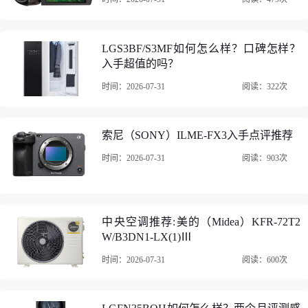
LGS3BF/S3MF如何怎么样？口碑怎样？
入手超值的吗？
时间：2026-07-31
阅读：322次
索尼（SONY）ILME-FX3入手点评推荐
时间：2026-07-31
阅读：903次
中央空调推荐:美的（Midea）KFR-72T2
3、KYOTSUGoPro配件40件套机身附件画质效果：非常好，
W/B3DN1-LX(1)Ⅲ
时间：2026-07-31
阅读：600次