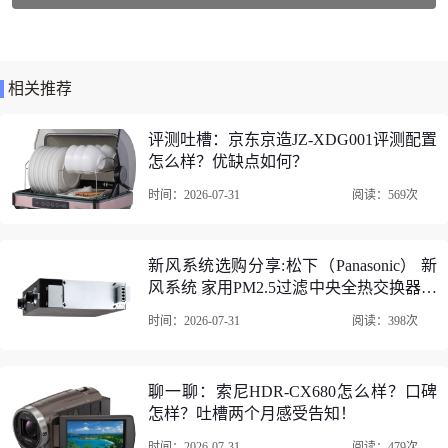
KYOTSUGoPro配件40件套机身附件口碑评价
1、KYOTSUGoPro配件40件套机身附件防水性能：非常好
相关推荐
评测吐槽：京东京造JZ-XDG001评测配置
怎么样？优缺点如何？
时间：2026-07-31
阅读：569次
新风系统选购分享:松下（Panasonic） 新
风系统 家用PM2.5过滤中央全热交换器大
风量管道式新风机全屋新风空气净化过敏
时间：2026-07-31
阅读：398次
原、雾霾颗粒物 FY-25ZP1C中央新风
（建议70-120平米）怎么样?真的好吗?
聊一聊：索尼HDR-CX680怎么样？口碑
怎样？吐槽两个月感受告知！
2、KYOTSUGoPro配件40件套机身附件防抖效果：非常好
时间：2026-07-31
阅读：479次