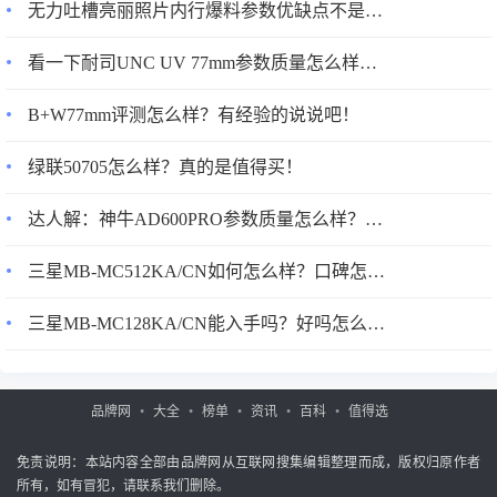
无力吐槽亮丽照片内行爆料参数优缺点不是忽悠的啦！
看一下耐司UNC UV 77mm参数质量怎么样？优缺点评测揭秘
B+W77mm评测怎么样？有经验的说说吧！
绿联50705怎么样？真的是值得买！
达人解：神牛AD600PRO参数质量怎么样？划算不划算？说说三周经验分享
三星MB-MC512KA/CN如何怎么样？口碑怎样？入手超值的吗？
三星MB-MC128KA/CN能入手吗？好吗怎么样？优缺点使用分析！
品牌网
大全
榜单
资讯
百科
值得选
免责说明：本站内容全部由品牌网从互联网搜集编辑整理而成，版权归原作者
所有，如有冒犯，请联系我们删除。