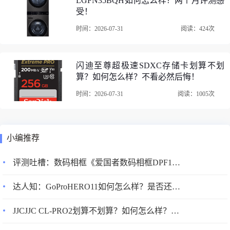
LGFN35BQH如何怎么样？两个月评测感
受！
时间：2026-07-31
阅读：424次
闪迪至尊超极速SDXC存储卡划算不划
算？如何怎么样？不看必然后悔！
时间：2026-07-31
阅读：1005次
小编推荐
以上是关于“机身附件推荐:KYOTSUGoPro配件40件套”的所有内容。
评测吐槽：数码相框《爱国者数码相框DPF101 10.1寸 8G 白色》评测配置怎么样？优缺点如何？
由网友上传（或整理自网络）。转载请注明：
https://www.10pinping.c
om/vote/pacqtcl5.html
达人知：GoProHERO11如何怎么样？是否还划算？使用两星期感受告知！
JJCJJC CL-PRO2划算不划算？如何怎么样？不看必然后悔！