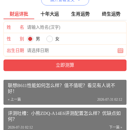
财运详批
十年大运
生肖运势
终生运势
KYOTSUGoPro配件40件套价格参考：
姓 名
KYOTSU景胜 GoPro11/10/9/8/7 大疆Action3/2代 insta360系列
等运动相机通用配件套装收纳包浮力棒等40件套活动到手价
性 别
男
女
格349元
【查看最近优惠活动】
出生日期
KYOTSUGoPro配件40件套出厂参数：
品牌：KYOTSU
商品名称：KYOTSUGoPro配件40件套
联想B611性能如何怎么样？值不值呢？看见有人说不
商品编号：2837740
好！
« 上一篇
2026-07-31 02:12
商品毛重：1.125kg
商品产地：中国大陆
评测吐槽：小熊ZDQ-A14E6评测配置怎么样？优缺点如
何？
适用对象：通用
2026-07-31 02:12
下一篇 »