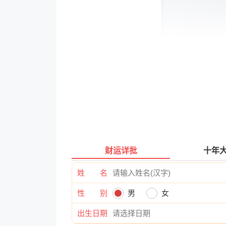
财运详批
十年
姓 名
性 别
男
女
出生日期