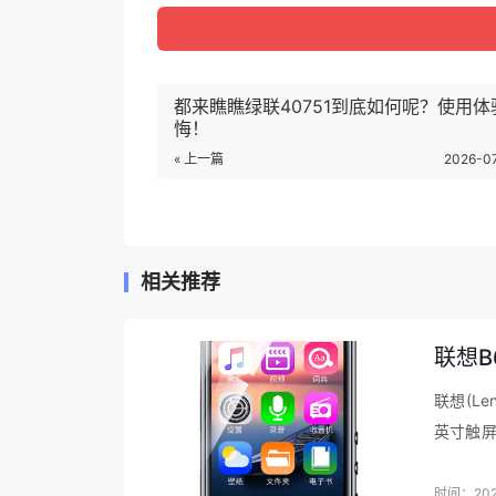
德业DYD-W20A3价格参考：
德业（Deye）除湿机/抽湿机 京东小家智能
都来瞧瞧绿联40751到底如何呢？使用
悔！
W20A3活动到手价格1099元
【查看最近优
« 上一篇
2026-0
德业DYD-W20A3详细参数：
品牌：德业（Deye）
相关推荐
商品名称：德业DYD-W20A3
商品编号：100002541153
联想B
商品毛重：13.48kg
联想(L
商品产地：中国大陆
英寸触屏
附带排水管：无
到货赶紧
时间：202