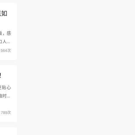
点如
看，感
口人使
欢的地
564次
！
更贴心
准时送
，平板
789次