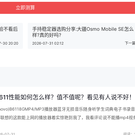
生态 除湿量20升/天 家用轻音干燥地下室吸湿器app智控 DYD-
体验不看后
手持稳定器选购分享:大疆Osmo Mobile SE怎么
样?真的好吗?
惠活动】
7-30 20:20
2026-07-31 02:12
下一篇
611性能如何怎么样？值不值呢？看见有人说不好！
enovo)B6118GMP4/MP3播放器蓝牙无损音乐随身听学生词典电子书录音
联想的这款能上网的播放器着实惊艳到我了，我看评论说不能播mp4视
下载了个视频，1080P的标准，然后通过蓝牙就传到了机器上…
6-07-31
阅读：1