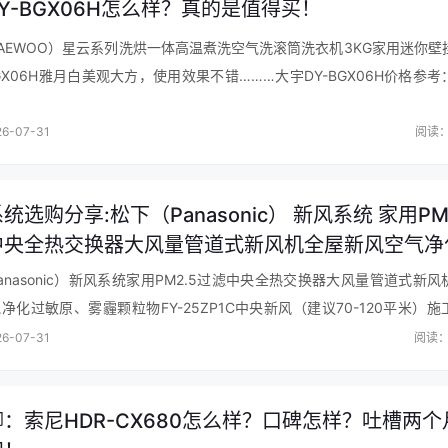
Y-BGX06H怎么样？真的是值得买！
AEWOO）星云系列洗烘一体高温煮洗空气洗滚筒洗衣机3KG家用迷你壁
BGX06H雅月白美观大方，使用效果不错………大宇DY-BGX06H价格参考
WOO）星云系列洗…
6-07-31
阅读：
统选购分享:松下（Panasonic） 新风系统 家用PM
中央全热交换器大风量管道式新风机全屋新风空气净
雾霾颗粒物 FY-25ZP1C中央新风（建议70-120平
anasonic）新风系统家用PM2.5过滤中央全热交换器大风量管道式新风
么样?真的好吗?
净化过敏原、雾霾颗粒物FY-25ZP1C中央新风（建议70-120平米）施
用的是松下专用的管子和分风箱，风量测量都达标，这款少了W…
6-07-31
阅读：
：索尼HDR-CX680怎么样？口碑怎样？吐槽两个
开机时80多，用了一会儿就降到70了。除湿效果不错！外观设计轻