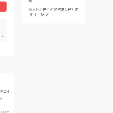
知！
探索评测神牛V1如何怎么样？使
用1个月感受！
 »
笔2.4
频，收
825次