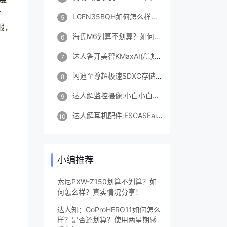
耐
LGFN35BQH如何怎么样？两个月评测感受！
5
服，
海氏M6划算不划算？如何怎么样？真实情况分享！
6
达人答开美智KMaxAI优缺点如何？优缺点分析参考！
7
闪迪至尊超极速SDXC存储卡划算不划算？如何怎么样？不看必然后悔！
8
达人解监控摄像:小白小白智能摄像机Y3云台尊享版质量怎么样？
9
达人解耳机配件:ESCASEairpods 3保护套质量怎么样？
10
小编推荐
索尼PXW-Z150划算不划算？如
何怎么样？真实情况分享！
达人知：GoProHERO11如何怎么
样？是否还划算？使用两星期感