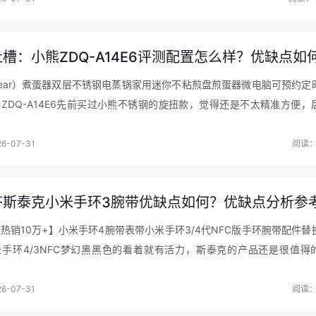
槽：小熊ZDQ-A14E6评测配置怎么样？优缺点如
轮
ear）煮蛋器双层不锈钢电蒸锅家用迷你不粘煎盘煎蛋器微电脑可预约定
ZDQ-A14E6先前买过小熊不锈钢的旋扭款，觉得还是不太精准方便，
新买了这款电脑控制不绣钢的煮蛋器，真是太好用了，太方便了。2至3
6-07-31
阅读：
答斯泰克小米手环3腕带优缺点如何？优缺点分析参
湿效果好，老婆说他们家专门做除湿机的，价格一千以内，可以接受
电商中售后做得不错。价格：相当实惠，相当满意。在京东上买东
热销10万+】小米手环4腕带表带小米手环3/4代NFC版手环腕带配件替
，生产日期很近，自营自动开发票，省去沟通的麻烦。快递小哥
手环4/3NFC梦幻黑黑色的看着就有活力，斯泰克的产品还是很值得
，快递小哥作为京东员工服务态度好，京东买东西久了都和小哥
过一次挺好用的，这个腕带这次买了两根备用，性价比非常高！腕带比较
特别到了严重的季节，墙壁都挂着水珠，家中备一个有备无患。
6-07-31
阅读：
了，还可以外接排水管，机底四个滑轮，顶部可以手提，背面有