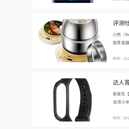
自动摆风：无
干衣模式：有干衣模式
适用面积：20-40㎡
评测吐
特色功能：湿度监控，水满停机，万向
小熊（B
能蒸蛋器
日除湿量：13-20L
了，重
适用场景：家用
餐…
时间：202
德业DYD-W20A3除湿机口碑评价
达人
1、德业DYD-W20A3除湿机产品：除
服态度好。售后保障：有“无理由退货”，
斯泰克【
较舒心，送货快基本第二天到达，包装完善
适用小米
非常好沟通（京东给快递小哥买了社会保险
的，买
了熟人）抽湿机非常适合南方的梅雨天气，
质…
时间：202
款除湿机外观比较时尚，水箱储水量足够用