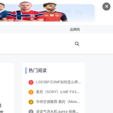
✕
品牌网
热门阅读
LGS3BF/S3MF如何怎么样？口碑怎样？入手超值的吗？
1
索尼（SONY）ILME-FX3入手点评推荐
2
中央空调推荐:美的（Midea）KFR-72T2W/B3DN1-LX(1)Ⅲ
3
湿
说说气泡水机:aarke 经典C3气泡水机厨房家用商用多用途操作简单不用电安全环保便携高颜值不锈钢情人节38节送礼 经典银真的好吗?配置怎么样？
度
4