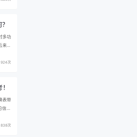
何？
时多功
后来退
人的早
924次
考！
。客
西比
换表带
也
的信赖
成
厚实，
这
838次
绕