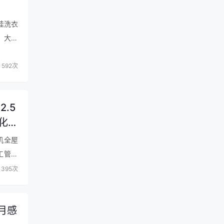
挂洗衣
：大宇
592次
2.5
化过
机全屋
工管路
395次
月感