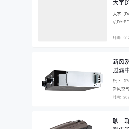
大宇D
大宇（D
机DY-
（DAE
时间：202
新风系
过滤
敏原、
松下（P
米）怎
新风空气
很规整，
时间：202
聊一聊
2、德业DYD-W20A3除湿机除湿效果：