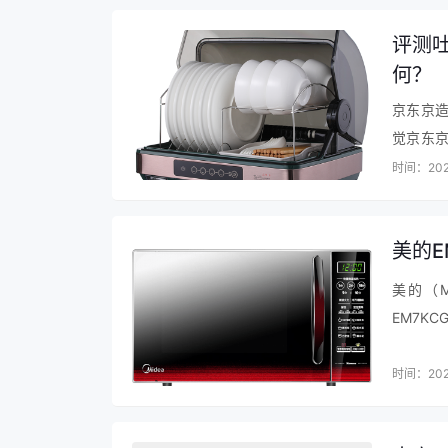
线柱，设计合理。噪音可以接受，低风量适合
评测吐
何？
京东京造
觉京东京
用刚刚好
时间：202
方。…
美的E
美的（
EM7K
到，京
加热好清
时间：202