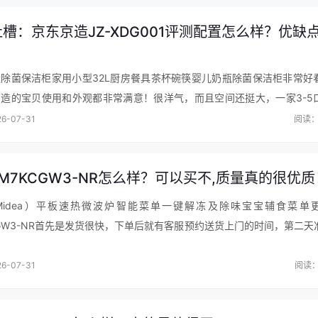
睡眠，下载app后连接WiFi，用手机控制也挺方便。
槽：京东京造JZ-XDG001评测配置怎么样？优缺
除菌保洁柜家用小型32L厨房餐具茶杯碗筷婴儿奶瓶除菌保洁柜非常好
造的宝贝使用和外观都非常满意！很洋气，而且空间还挺大，一家3-5
，节省空间，消毒时间30-60分钟，每10分钟一个选项，这是我最喜
6-07-31
阅读：
M7KCGW3-NR怎么样？可以买不,质量真的很优质
Midea）平板速热微波炉智能菜单一键解冻及除味宝宝辅食菜单
CGW3-NR首先是发货很快，下单后就有客服预约送货上门的时间，第二天
东快递服务好过顺丰。其次是产品很好，功能多，外观漂亮，加热效果好
…
6-07-31
阅读：