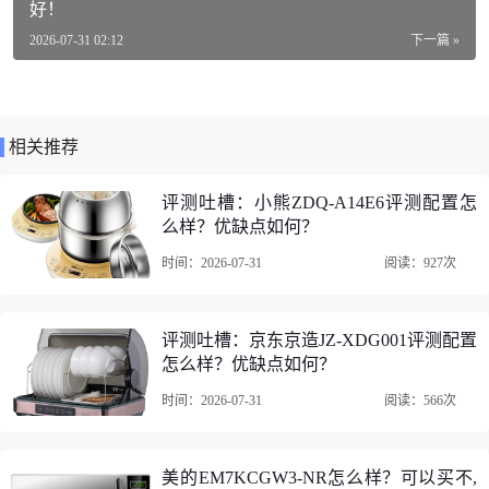
店铺： Ulike官方旗舰店
好！
商品毛重：1.9kg
2026-07-31 02:12
下一篇 »
商品产地：中国大陆
货号：UI06
相关推荐
类型：脉冲光脱毛仪
评测吐槽：小熊ZDQ-A14E6评测配置怎
适用部位：面部
么样？优缺点如何？
使用频率：一周多次
时间：2026-07-31
阅读：927次
功能：冰感，多模式
评测吐槽：京东京造JZ-XDG001评测配置
UlikeUI06剃/脱毛器口碑评价
怎么样？优缺点如何？
时间：2026-07-31
阅读：566次
以上是关于“聊一聊：UlikeUI06怎么样？口碑怎样？吐槽两个月感受
告知！”的所有内容。
由网友上传（或整理自网络）。转载请注明：
https://www.10pinping.c
美的EM7KCGW3-NR怎么样？可以买不,
om/vote/2emst7e6.html