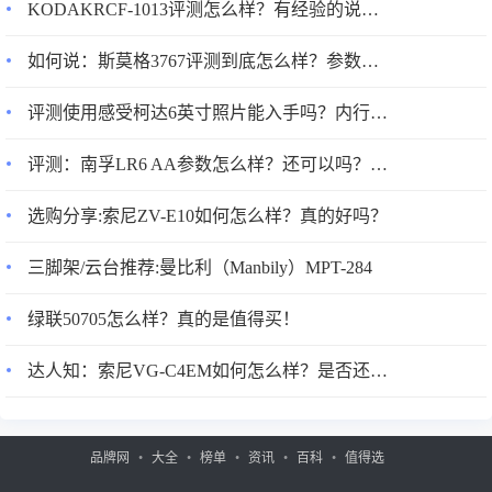
KODAKRCF-1013评测怎么样？有经验的说说吧！
如何说：斯莫格3767评测到底怎么样？参数如何？一周感受告知！
评测使用感受柯达6英寸照片能入手吗？内行良心评测？
评测：南孚LR6 AA参数怎么样？还可以吗？分享一星期感受分享！
选购分享:索尼ZV-E10如何怎么样？真的好吗？
三脚架/云台推荐:曼比利（Manbily）MPT-284
绿联50705怎么样？真的是值得买！
达人知：索尼VG-C4EM如何怎么样？是否还划算？使用两星期感受告知！
品牌网
大全
榜单
资讯
百科
值得选