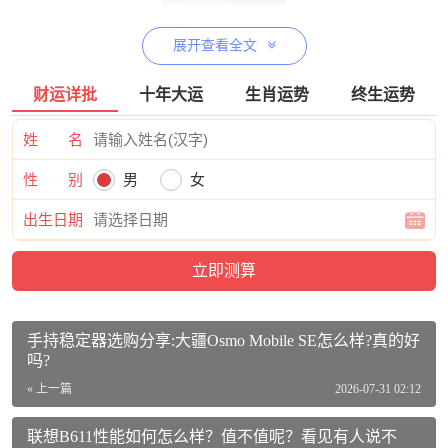
展开查看全文
财运详批
十年大运
生肖运势
终生运势
姓 名
UlikeUI06价格参考：
性 别
男
女
Ulike脱毛仪蓝宝石冰点强脉冲光女士腋下全身家用脱毛器
出生日期
【全新升级】水晶紫活动到手价格2199元
【查看最近优惠活
动】
UlikeUI06详细参数：
品牌：Ulike
手持稳定器选购分享:大疆Osmo Mobile SE怎么样?真的好
吗?
商品名称：UlikeUI06
« 上一篇
2026-07-31 02:12
商品编号：10059903634606
联想B611性能如何怎么样？值不值呢？看见有人说不