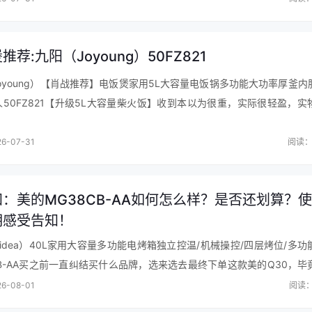
怎么样？评揭晓真相，不看后悔？”的所有内容。
s://www.10pinping.com/vote/2e0uukfq.html
推荐:九阳（Joyoung）50FZ821
oyoung）【肖战推荐】电饭煲家用5L大容量电饭锅多功能大功率厚釜内
10人50FZ821【升级5L大容量柴火饭】收到本以为很重，实际很轻盈，实
非常实惠，强烈推荐这款电饭煲，趁着活动果断入手，一分价格一分…
6-07-31
阅读：
：美的MG38CB-AA如何怎么样？是否还划算？
期感受告知！
idea）40L家用大容量多功能电烤箱独立控温/机械操控/四层烤位/多功
CB-AA买之前一直纠结买什么品牌，选来选去最终下单这款美的Q30，毕
售后也有保障。功能齐全，有内置菜单，主要是可以免预热，感觉更省…
6-08-01
阅读：