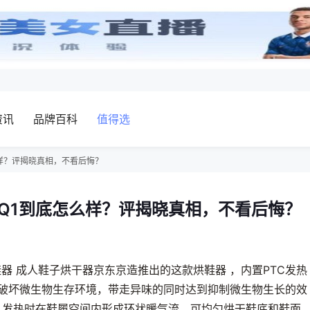
资讯
品牌百科
值得选
么样？评揭晓真相，不看后悔？
SQ1到底怎么样？评揭晓真相，不看后悔？
鞋器 成人鞋子烘干器京东京造推出的这款烘鞋器 ，内置PTC发热
干燥破坏微生物生存环境，带走异味的同时达到抑制微生物生长的效
孔，发热时在鞋履空间内形成环状暖气流，可均匀烘干鞋底和鞋面