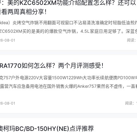
：美的KZC6502XM功能介绍配置怎么样？还可以
看看两周真相分享！
idea）炎烤空气炸锅不用翻面可视窗口不沾易清洗准确定时轻脂低油煎炸6
ZC6502XM买的是美的的爆款空气炸锅，4.5L家庭日用足够了。深蓝
色的旋钮和手柄，外观高端大气上档次。能做很多种美食，利用空气炸，
6-08-01
阅读：
ERA1770如何怎么样？两个月评测感受！
安克757户外电源220V大容量1500W1229Wh大功率长续航便携PD100
露营汽车应急备用电池在国外销售火爆的Anker757果然名不虚传，一直
对比了正浩，小二等，最终还是选择了这款。1.2度电…
6-08-01
阅读：1
澳柯玛BC/BD-150HY(NE)点评推荐