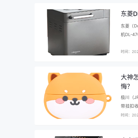
东菱D
东菱（D
机DL-
的面包
…
时间：202
大神
悔？
极川（J
带挂扣
样。非
时间：202
购…