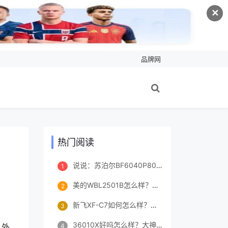
✕
品牌网
热门阅读
说说：苏泊尔BF6040P809D真的好吗？配置怎么样？真相如何,不看这里都吃亏了！
1
美的WBL2501B怎么样？可以买不,质量真的很优质！
2
新飞XF-C7如何怎么样？两个月评测感受！
3
36010X好吗怎么样？大神是怎么说的？
。外
4