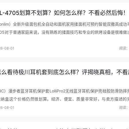
L-4705划算不划算？如何怎么样？不看必然后悔！
onlim）全新升级面包机全自动和面机家用揉面机可预约智能双撒高成功
4705对于普通家庭来说，没有熟练的揉面技巧和专业的烘烤设备是很难做
的，而在外边买面包的话，先不说能否保证新鲜安全，也不一定符合个人
6-08-01
阅读：
怎么看待极川耳机套到底怎么样？评揭晓真相，不看
RC）漫步者蓝牙耳机保护套LolliPro2无线蓝牙耳机保护壳硅胶防滑防摔
收纳盒这个价格仍然很划算。经济、便宜、质量非常好，与卖方描述的
常满意，完全出乎意料，超划算，划算，购物比实体店便宜多了，非常满
6-08-01
阅读：