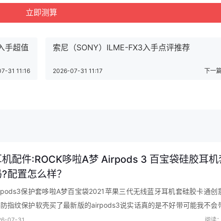
鞋器 成人鞋子烘干器活动到手价格44.9元
【查看最近优惠活动】
？入手超值
索尼（SONY）ILME-FX3入手点评推荐
7-31 11:16
2026-07-31 11:17
下一篇
机配件:ROCK哆啦A梦 Airpods 3 百宝袋硅胶耳
吗?配置怎么样？
Airpods3保护套哆啦A梦百宝袋2021苹果三代无线蓝牙耳机套硅胶卡通创
碑评价
防指纹保护软壳买了最新版的airpods3说实话真的是不好带可能我不会
真的是爱了贼萌本来就很喜欢多啦a梦的东西贴合度极高孔那些都…
6-07-31
阅读：