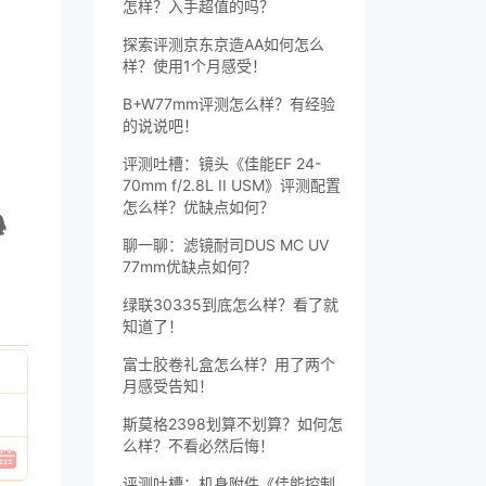
怎样？入手超值的吗？
探索评测京东京造AA如何怎么
样？使用1个月感受！
B+W77mm评测怎么样？有经验
的说说吧！
评测吐槽：镜头《佳能EF 24-
70mm f/2.8L II USM》评测配置
怎么样？优缺点如何？
聊一聊：滤镜耐司DUS MC UV
77mm优缺点如何？
绿联30335到底怎么样？看了就
知道了！
富士胶卷礼盒怎么样？用了两个
月感受告知！
斯莫格2398划算不划算？如何怎
么样？不看必然后悔！
评测吐槽：机身附件《佳能控制