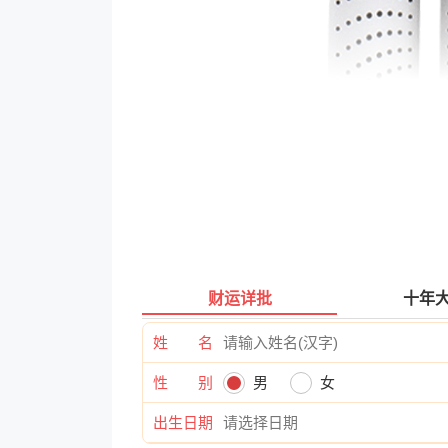
财运详批
十年
姓 名
性 别
男
女
出生日期