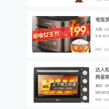
以上是关于“大神怎么看待京东京造JZDSQ1到底
由网友上传（或整理自网络）。转载请注明：
http
电饭煲
九阳（J
5-8-
气，价格
时间：202
达人知
两星
美的（M
MG38
牌放心，
时间：202