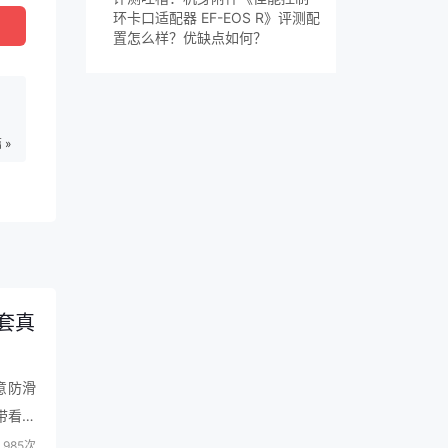
环卡口适配器 EF-EOS R》评测配
置怎么样？优缺点如何？
 »
机套真
意防滑
带看到
985次