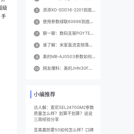
超级
添添XD-SDD16-2201到底怎么样？看了就知道了！
5
，手
使用参数绿联60696到底如何呢？揭晓真相，入手解密评测真相 ？
6
聊一聊：数码支架PGYTECHinsta360大疆gopro insta360运动相机骑行支架优缺点如何？
7
谁了解：米家直流变频落地扇1X到底怎么样？性价比高，交流三周真相分享！
8
美的MB-AJ0503参数如何怎么样？用了三个月感受告知！
9
网友爆料：美的JHN30F怎么样？质量如何？
10
小编推荐
达人解：索尼SEL2470GM2参数
质量怎么样？划算不划算？说说
三周经验分享
亚美嘉防雾50如何怎么样？口碑