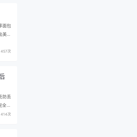
率面包
出美味
口味，
457次
后
壳防丢
完全一
意网上
414次