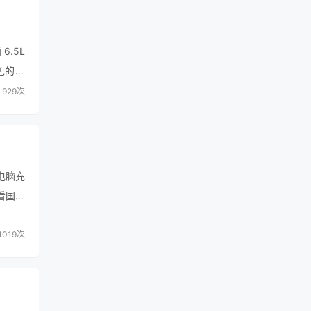
.5L
色的机
…
929次
W电脑充
看国外
019次