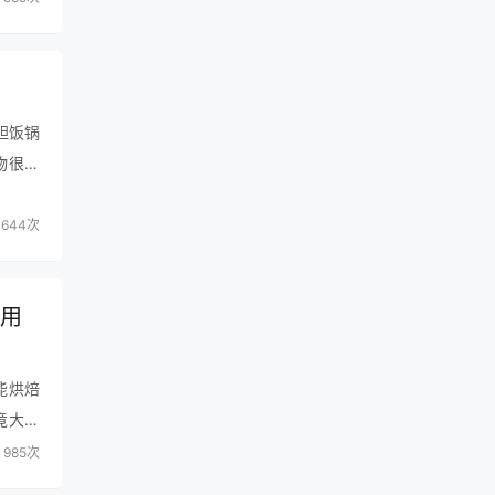
胆饭锅
物很大
644次
使用
能烘焙
竟大品
985次