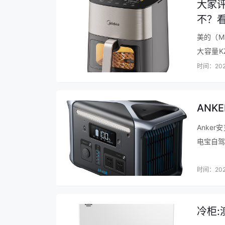
大家评
不？
美的（M
大容量K
身，金黄
时间：202
ANK
Anker
电宝自驾
的测评，
时间：202
冷柜: