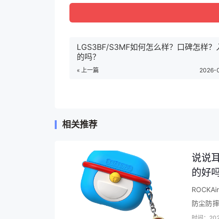
京东京造JZDSQ1价格参考：
京东京造 烘鞋器 干鞋器 烘干除臭 宿舍暖
LGS3BF/S3MF如何怎么样？口碑怎样
的吗？
« 上一篇
京东京造JZDSQ1参数：
2026-0
品牌：京东京造
商品名称：京东京造JZDSQ1
相关推荐
商品编号：100010876014
商品毛重：310.00g
说说耳
商品产地：中国大陆
的好
ROCK
京东京造JZDSQ1潮流生活电器口
防尘防摔
这个壳我
时间：202