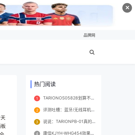
✕
品牌网
热门阅读
TARIONOS05828划算不划算？如何怎么样？真实情况分享！
1
评测吐槽：蓝牙/无线耳机《华为HUAWEI FreeBuds 4E 有线充版》评测配置怎么样？优缺点如何？
2
今天
说说：TARIONPB-01真的好吗？配置怎么样？真相如何,不看这里都吃亏了！
3
面板
康佳KJYH-WHG454效果好吗怎么样？评价怎样？揭秘优缺点！
全
4