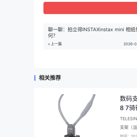
九阳(Joyoung)电压力锅压力煲 5L 铜
259.9元
【查看最近优惠活动】
聊一聊：拍立得INSTAXinstax mini 
何？
九阳Y-50C82详细参数：
« 上一篇
2026-0
品牌：九阳（Joyoung）
商品名称：九阳Y-50C82
商品编号：6421639
相关推荐
商品毛重：6.6kg
商品产地：中国大陆
数码支
8 7
操控方式：电脑式
点评
TELE
容量：4.1-5L
支架（
排压方式：手动排压
完全超出
时间：202