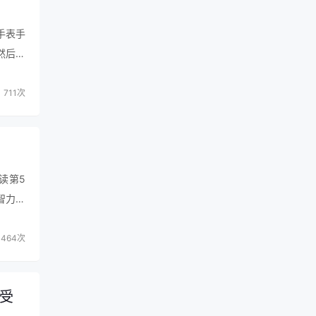
手表手
然后款
童手表
711次
读第5
智力快
ai合
464次
受