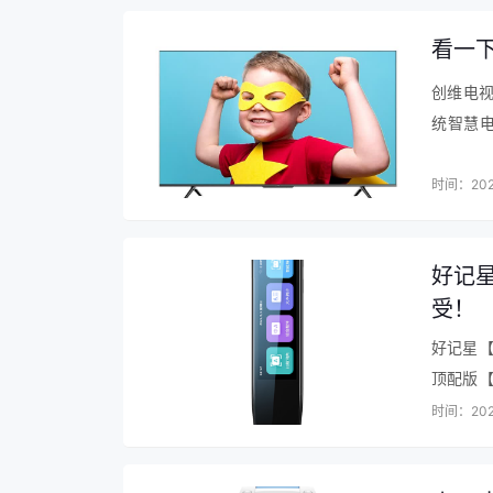
看一
创维电视
统智慧电
快，屏幕
时间：202
好记星
受！
好记星
顶配版【
也很到
时间：202
大…