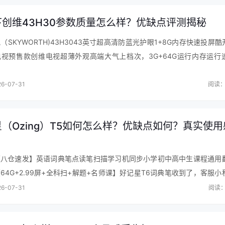
下创维43H30参数质量怎么样？优缺点评测揭秘
（SKYWORTH)43H3043英寸超高清防蓝光护眼1+8G内存快速投屏酷
视预售款创维电视超薄外观高端大气上档次，3G+64G运行内存运行
画质超清晰，色彩纯正，音质响亮优美，屏幕尺寸适度，安装连接方便…
6-07-31
阅读：
（Ozing）T5如何怎么样？优缺点如何？真实使用
【八仓速发】英语词典笔点读笔扫描学习机同步小学初中高中生课程通用
64G+2.99屏+全科扫+解题+名师课】好记星T6词典笔收到了，客服小
位。这款英语点读笔、翻译笔，买给孩子作新年礼物的，这个词典笔的功
6-07-31
阅读：