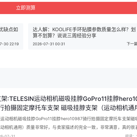
匠大火 一锅双胆 开盖营养煮 预约定时 电高压锅Y-50C82活动到手
相纸优缺点如
达人解：KOOLIFE手环贴膜参数质量怎么样？划
算不划算？说说三周经验分享
7-30 22:19
2026-07-31 00:31
下一篇
架:TELESIN运动相机磁吸挂脖GoPro11挂脖hero10
骑行拍摄固定摩托车支架 磁吸挂脖支架（运动相机通
推荐
SIN运动相机磁吸挂脖GoPro11挂脖hero10987骑行拍摄固定摩托车支架
运动相机通用）质量非常好，与卖家描述的完全一致，非常满意，真的很
期望值，发货速度非常快，包装非常仔细、严实，物流服务态度很好…
6-07-31
阅读：1