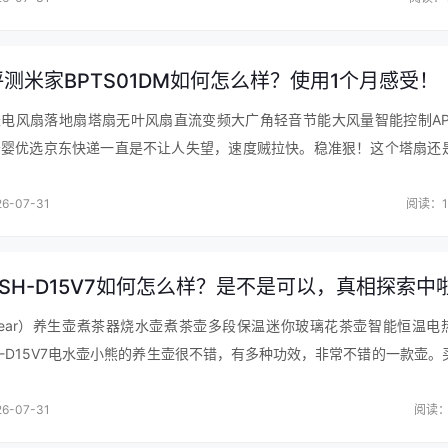
测米家BPTS01DM如何怎么样？使用1个月感受！
电风扇落地扇塔扇无叶风扇直流变频大广角轻音节能大风量智能控制APP
母婴优选京东快递一直是不让人失望，速度贼拉快。稳准狠！这个塔扇还
占地面积小，颜值也是非常的高，三种模式，直吹风还是风力大一些，其
…
6-07-31
阅读：1
样？优缺点使用分析！”的所有内容。
s://www.10pinping.com/news/s9qlunqf.html
SH-D15V7如何怎么样？是不是可以，真相探索中
ear）养生壶煮茶器烧水壶煮茶壶多段保温迷你玻璃花茶壶智能恒温电
YSH-D15V7电水壶小熊的养生壶很不错，有多种功效，非常不错的一款壶。
，非常不错的一款壶，很快就收到了，外观颜值很高，拿着很有质感，感
6-07-31
阅读：