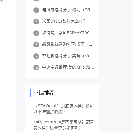
电风扇选购分享:格力（GREE）FD-35X65h7怎么样?真的好吗?
5
米家S1301如何怎么样？口碑怎样？入手超值的吗？
6
如何说：索尼FDR-AX700评测到底怎么样？参数如何？一周感受告知！
7
新风系统选购分享:松下（Panasonic）FV-RZ09VD2怎么样?真的好吗?
8
茶吧机选购分享:美菱（MeiLing）MY-C905茶吧机怎么样?真的好吗?
9
中央空调推荐:美的KFR-72T2W/B3DN1-LX(1)Ⅲ
10
小编推荐
INSTAXmini 11到底怎么样？还可
以不,质量真的好？
zhi yunzhi yun是不是可以？配置
怎么样？质量究竟如何呢？