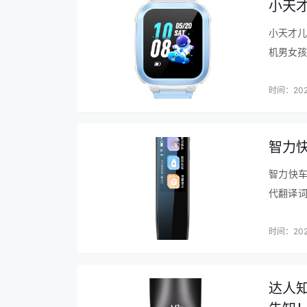
小天
小天才儿
机男女孩
式多时
GP…
时间：202
智力
智力快
代翻译词
车词典笔
成的语音
时间：202
达人