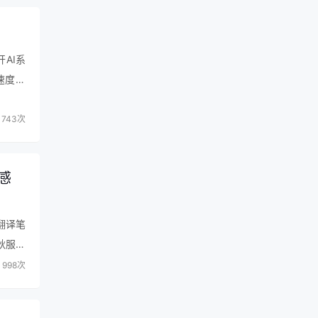
开AI系
速度超
743次
感
翻译笔
秋服务
能很强
998次