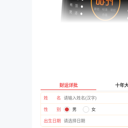
财运详批
十年
姓 名
性 别
男
女
出生日期
九阳Y-50C82价格参考：