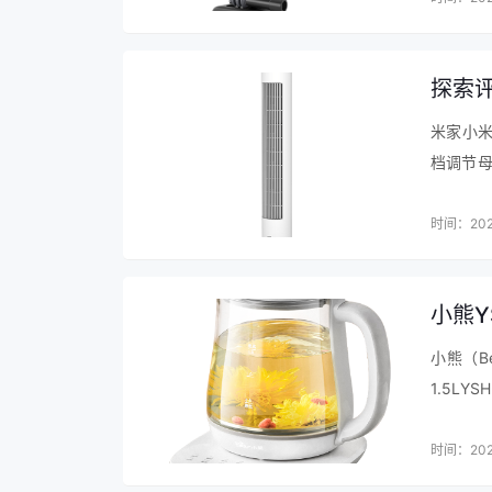
适用人数：4-6人
加热方式：底盘
探索评
内胆数量：双胆
米家小米
功能：口感可选，开盖收汁，预约定时
档调节
好的，
九阳Y-50C82电压力锅口碑评价
模式模拟
时间：202
以上是关于“九阳Y-50C82能入手吗？好吗怎么
由网友上传（或整理自网络）。转载请注明：
http
小熊Y
小熊（B
1.5L
煮花茶的
时间：202