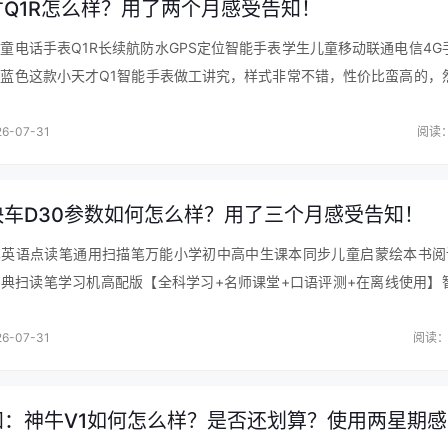
才Q1R怎么样？用了两个月感受告知！
童电话手表Q1R长续航防水GPS定位智能手表学生儿童移动联通电信4G
蓝色这款小天才Q1智能手表做工讲究，样式非常不错，性价比蛮高的，
尚的，整体看着相当大气，说实在话这款小天才电话手表Q1A长续航儿
6-07-31
阅读：
快车D30参数如何怎么样？用了三个月感受告知！
车英语点读笔通用扫描笔万能小学初中高中生课本同步儿童启蒙绘本书阅
典扫读笔学习机高配版【全科学习+名师课堂+口语评测+在离线使用】
收到了，外包装完好无损。与产品描述一致，使用了扫描识别率挺不错，
…
6-07-31
阅读：
知：神牛V1如何怎么样？是否还划算？使用两星期感