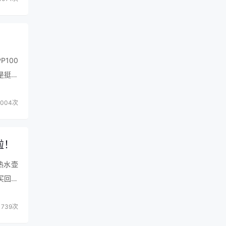
100
是挺友
他两种
004次
啦！
热水壶
买回来
觉…
739次