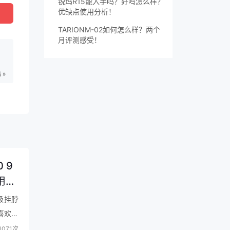
锐玛R15能入手吗？好吗怎么样？
优缺点使用分析！
价格
TARIONM-02如何怎么样？两个
月评测感受！
 »
 9
用）
磁吸挂脖
喜欢，
071次