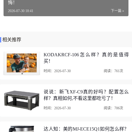
悔！
货号：ER-60
2026-07-30 18:41
下一篇 »
附带排水管：带排水管
自动摆风：无
相关推荐
适用场景：家用
干衣模式：有干衣模式
KODAKRCF-106怎么样？真的是值得
买！
日除湿量：51-90L
时间：2026-07-30
阅读：761次
特色功能：湿度监控，水满停机，万向轮
净化方式：负离子，活性炭滤网
说说：新飞XF-C9真的好吗？配置怎么
适用面积：120-180㎡
样？真相如何,不看这里都吃亏了！
时间：2026-07-30
阅读：706次
多乐信ER-60除湿机口碑评价
1、多乐信ER-60除湿机周四晚上买的，周五下午就到货啦，
快递员很贴心帮我送到地下室，操作简单，马上用起来，今
达人知：美的MJ-ECE15Q1如何怎么样？