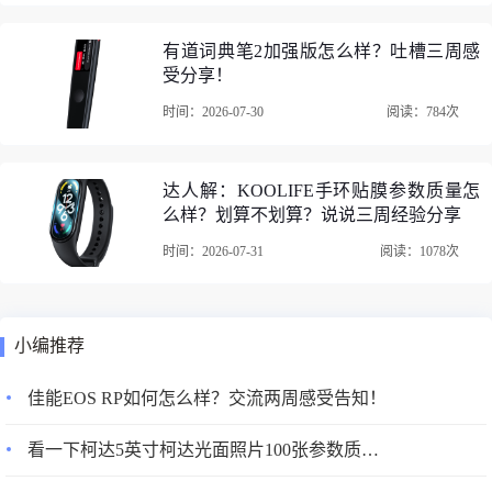
有道词典笔2加强版怎么样？吐槽三周感
受分享！
时间：2026-07-30
阅读：784次
达人解：KOOLIFE手环贴膜参数质量怎
么样？划算不划算？说说三周经验分享
2、多乐信ER-60除湿机除湿效果：颜值高，除湿效果特好，
时间：2026-07-31
阅读：1078次
效果超出我的预期，，18号晚上订的货，第二天上午就到货
了，迫不及待的用上，放在我的别墅地下室约四个多小时，
吸出满满的两脸盆水，真是神奇，好用，这下地下室的夏季
小编推荐
潮湿问题可以解决了用了几天才来评论的，从来没这么认真
佳能EOS RP如何怎么样？交流两周感受告知！
评论过，真的是后悔没早买，之前家里一天天湿嗒嗒滴，小
孩一天不知摔多少次，真心心疼，现在好了，可以放心啦，
看一下柯达5英寸柯达光面照片100张参数质量怎么样？优缺点评测揭秘
家里也干净啦！除湿效果非常好，现在的技术已经非常成