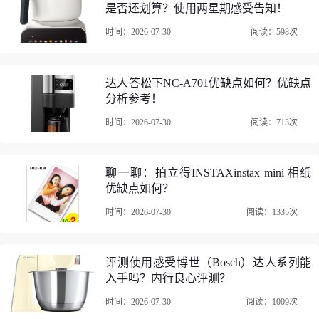
是否还划算？使用两星期感受告知！
天去看，满满的一箱水，感觉地下室干燥很多！好大呀，再
也不用睡水床了，很给力，几分钟就从86到73了，挺好用的
时间：2026-07-30
阅读：598次
。下单后第二天就收到货了，速度快！产品抽湿很快，用了
不到一个小时就抽了半桶水，非常满意！质量杠杠的，非常
达人答松下NC-A701优缺点如何？优缺点
满意，我是一个很喜欢的宝贝，下次还会再来的。超级好
分析参考！
用，声音也很小，省电，喜欢的快入手 。外观还很精致
时间：2026-07-30
阅读：713次
聊一聊：拍立得INSTAXinstax mini 相纸
优缺点如何？
时间：2026-07-30
阅读：1335次
评测使用感受博世（Bosch）达人系列能
入手吗？内行良心评测？
时间：2026-07-30
阅读：1009次