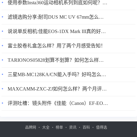
熟，嗯，除湿机品牌之间不存在较大的差异
使用参数Insta360运动相机系列到底如何呢？揭晓真相，入手解密评测真相 ？
滤镜选购分享:耐司DUS MC UV 67mm怎么样?真的好吗?
说说单反相机:佳能EOS-1DX Mark III真的好吗?配置怎么样？
富士胶卷礼盒怎么样？用了两个月感受告知！
TARIONOS05828划算不划算？如何怎么样？真实情况分享！
三星MB-MC128KA/CN能入手吗？好吗怎么样？优缺点使用分析！
MAXCAMM-ZXC-ZJ如何怎么样？两个月评测感受！
评测吐槽：镜头附件《佳能（Canon）EF-EOS R》评测配置怎么样？优缺点如何？
3、多乐信ER-60除湿机外观设计：对比过另一个品牌，这款
颜值比较好。整体白色，放哪里都和谐，出风口设计在上
品牌网
大全
榜单
资讯
百科
值得选
面，这个非常合理，丢晾衣架下，简直太完美。设计大气漂