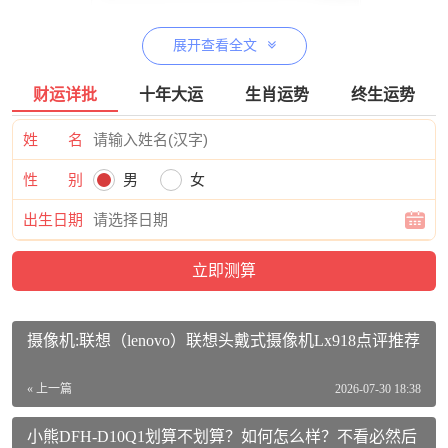
展开查看全文
财运详批
十年大运
生肖运势
终生运势
多乐信ER-60价格参考：
姓 名
多乐信（DOROSIN）除湿机/抽湿机 除湿量60升/天 别墅 家
用地下室工业除湿器 APP手机遥控 ER-60活动到手价格1899
性 别
男
女
元
【查看最近优惠活动】
出生日期
多乐信ER-60相关参数：
品牌：多乐信（DOROSIN）
商品名称：多乐信ER-60
摄像机:联想（lenovo）联想头戴式摄像机Lx918点评推荐
商品编号：100015550009
« 上一篇
2026-07-30 18:38
商品毛重：25.46kg
商品产地：中国大陆
小熊DFH-D10Q1划算不划算？如何怎么样？不看必然后