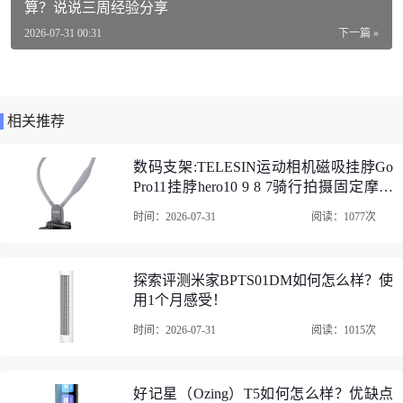
商品毛重：0.77kg
算？说说三周经验分享
商品产地：马来西亚
2026-07-31 00:31
下一篇 »
佩戴方式：头戴式
连接方式：蓝牙
相关推荐
类别：降噪耳机
数码支架:TELESIN运动相机磁吸挂脖Go
索尼WH-1000XM4蓝牙/无线耳机口碑评价
Pro11挂脖hero10 9 8 7骑行拍摄固定摩托
车支架 磁吸挂脖支架（运动相机通用）
1、索尼WH-1000XM4蓝牙/无线耳机索尼大法，音质绝对
时间：2026-07-31
阅读：1077次
点评推荐
牛，降噪效果好，带上那一刻整个世界都安静了，京东自营2
4期免息，让我先享受再考虑价格，推荐大家，你绝对值得拥
探索评测米家BPTS01DM如何怎么样？使
有！这款索尼耳机很轻巧，包装虽然简陋了一点，但是好在
用1个月感受！
环保，本身完好无损，音质还是很棒，不夹耳，强烈推荐！
时间：2026-07-31
阅读：1015次
给孩子买的，选了很久最终选了910，总体来说是性价比很高
的一款，非常满意，正在煲机中！买给对象的，男生都喜欢
这个吧，索尼大法，科技感。除了小贵没毛病。体验感绝
好记星（Ozing）T5如何怎么样？优缺点