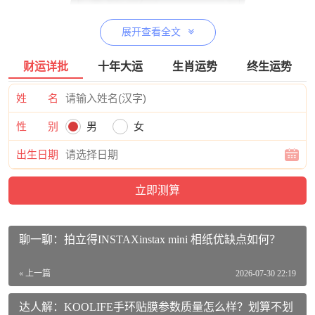
展开查看全文
财运详批
十年大运
生肖运势
终生运势
姓 名
索尼WH-1000XM4价格参考：
性 别
男
女
索尼（SONY）WH-1000XM4 无线智能降噪 头戴耳机 蓝牙5.
出生日期
0（1000XM3升级款）黑色 适用于苹果/安卓系统活动到手价
格1799元
【查看最近优惠活动】
索尼WH-1000XM4相关参数：
品牌：索尼（SONY）
聊一聊：拍立得INSTAXinstax mini 相纸优缺点如何？
商品名称：索尼WH-1000XM4
« 上一篇
2026-07-30 22:19
商品编号：100014488266
达人解：KOOLIFE手环贴膜参数质量怎么样？划算不划