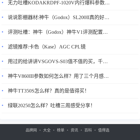
无力吐槽KODAKRDPF-1020V内行爆料参数优缺点不是忽悠的啦！
索尼大法yyds，连上线音质提升明显，有均衡器可以根据自
身喜好进行个性化调整
说说影棚器材:神牛（Godox）SL200II真的好吗?配置怎么样？
评测吐槽：神牛（Godox）神牛V1评测配置怎么样？优缺点如何？
滤镜推荐:卡色（Kase）AGC CPL镜
用过的给讲讲VSGOVS-S03值不值的买，千万不要被表面评价给骗了？
神牛V860III参数如何怎么样？用了三个月感受告知！
神牛TT350S怎么样？真的是值得买！
绿联20250怎么样？吐槽三周感受分享！
3、索尼WH-1000XM4蓝牙/无线耳机做工质感：皮质原因，
品牌网
大全
榜单
资讯
百科
值得选
戴起来很舒适，通体磨砂质感，摸起来顺滑如德芙巧克力一