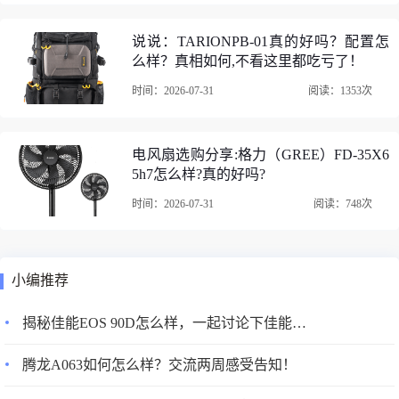
说说：TARIONPB-01真的好吗？配置怎
么样？真相如何,不看这里都吃亏了！
时间：2026-07-31
阅读：1353次
电风扇选购分享:格力（GREE）FD-35X6
5h7怎么样?真的好吗?
时间：2026-07-31
阅读：748次
2、索尼WH-1000XM4蓝牙/无线耳机音质音效：音质不错，
支持ldac，都2021年了，别再说什么蓝牙耳机就是听个音
小编推荐
了，降噪效果明显，非常棒，最晚上躺在床上和出门的时候
使用，真的赞。音质在蓝牙耳机里属于上层水品，三频皆
揭秘佳能EOS 90D怎么样，一起讨论下佳能EOS 90D好不好？
可，尤其低频饱满丰富，适合我的听音感受，直插线听无损
音乐令人惊喜！音效棒棒哒，链接iphone我这个木耳倾听起
腾龙A063如何怎么样？交流两周感受告知！
来也很舒服。比我之前的森海好一点。听流行音乐很舒服。