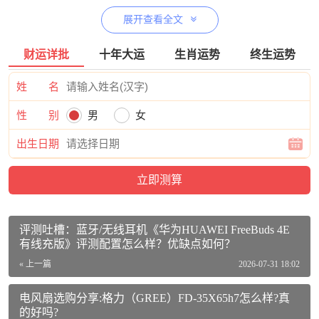
展开查看全文
财运详批
十年大运
生肖运势
终生运势
美的MB-CFB4081H价格参考：
姓 名
美的（Midea）活米鲜香IH智能电饭煲Pro电饭锅家用4L钛金
鼎釜九曲焖香WIFI智控蒸米饭锅MB-CFB4081H（3-8人）活
性 别
男
女
动到手价格1169元
【查看最近优惠活动】
出生日期
美的MB-CFB4081H参数：
品牌：美的（Midea）
商品名称：美的MB-CFB4081H
评测吐槽：蓝牙/无线耳机《华为HUAWEI FreeBuds 4E
商品编号：100044058913
有线充版》评测配置怎么样？优缺点如何？
« 上一篇
2026-07-31 18:02
商品毛重：6.07kg
商品产地：中国大陆
电风扇选购分享:格力（GREE）FD-35X65h7怎么样?真
的好吗?