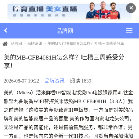
✕
品牌网
品牌网
品牌资讯
美的MB-CFB4081H怎么样？吐槽三周感受分享！
美的MB-CFB4081H怎么样？吐槽三周感受分
享！
2026-08-07 19:22
•
品牌资讯
•
阅读 1639
美的（Midea）活米鲜香IH智能电饭煲Pro电饭锅家用4L钛金
鼎釜九曲焖香WIFI智控蒸米饭锅MB-CFB4081H（3-8人）我
之前选择了这款美的赤炎臻香IH电饭煲，一方面是对美的品
牌和美的智能家居产品的喜爱.美的作为国内家电龙头公司，
无论是产品的智能化，还是售前售后服务，都非常靠谱；另
一方面，也是倾向它的全新一代IH技术。国货当自强加油加