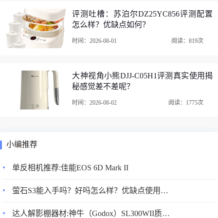
沿是平整的，非常好打理，这个设计很棒！外观好好看，买
评测吐槽：苏泊尔DZ25YC856评测配置
给退休同事，到货后感觉被种草。电饭煲的整体非常圆润大
怎么样？优缺点如何？
方，符合国人审美标准。美的电饭煲是真的美啊！符合国人
时间：2026-08-01
阅读：819次
的审美那是相当的漂亮，玻璃面板很好护理。比想象的稍
大，颜值高，做工精细外观漂亮简洁 颜色也很好看
大神视角小熊DJJ-C05H1评测真实使用揭
秘感觉差不差呢？
时间：2026-08-02
阅读：1775次
小编推荐
单反相机推荐:佳能EOS 6D Mark II
萤石S3能入手吗？好吗怎么样？优缺点使用分析！
达人解影棚器材:神牛（Godox）SL300WII质量怎么样？