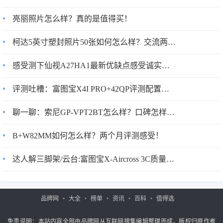
3、美的MB-CFB4081H电饭煲内胆容量：4L的容量无论是家
亮丽照片怎么样？真的是值得买！
庭日常使用，还是亲朋好友客串都够了。内胆很厚重，看起
柯达5英寸塑封照片50张如何怎么样？交流两周感受告知！
来满满的诚意。蒸架是304不锈钢的。4L容量，满足家庭日
常需求和临时有客人来访需求。4L刚刚好，平时3杯到4杯
感受测下仙视A27HA1最新优缺点感受诚实点评评价！
米，人多了最多8杯我们一家6人吃饭绝对够用了 容量很大的
容量大，够用。 内胆很厚重，质量不错。4L家庭日用或亲朋
评测吐槽：富图宝X4I PRO+42QP评测配置怎么样？优缺点如何？
好友客串都没问题
聊一聊：索尼GP-VPT2BT怎么样？口碑怎样？吐槽两个月感受告知！
B+W82MM如何怎么样？两个月评测感受！
达人解三脚架/云台:富图宝X-Aircross 3C质量怎么样？
品牌网
大全
榜单
资讯
百科
值得选
免责说明：本站内容全部由品牌网从互联网搜集编辑整理而成，版权归原作者