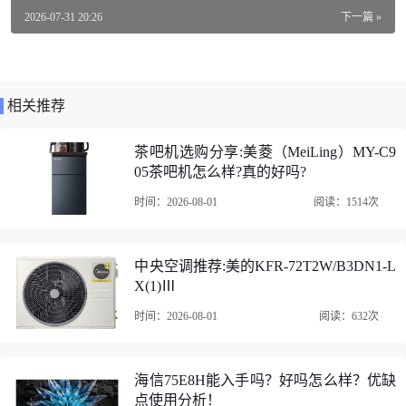
操控方式：触控式
2026-07-31 20:26
下一篇 »
容量：3.1-4L
适用人数：3-8人
相关推荐
加热方式：IH
功能：预约定时，快速饭，柴火饭
茶吧机选购分享:美菱（MeiLing）MY-C9
05茶吧机怎么样?真的好吗?
美的MB-CFB4081H电饭煲口碑评价
时间：2026-08-01
阅读：1514次
1、美的MB-CFB4081H电饭煲快递非常快，第二天就到了，
第一次用美的高端电饭煲，做出的米饭确实好吃东西非常
好，可以预约时间，省时省力！蒸出来的米很好吃很喜欢美
中央空调推荐:美的KFR-72T2W/B3DN1-L
X(1)Ⅲ
的牌子，家里有好多电器都是美的。刚收到货，总体感觉很
满意
时间：2026-08-01
阅读：632次
海信75E8H能入手吗？好吗怎么样？优缺
点使用分析！