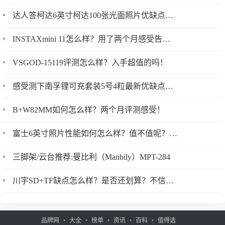
达人答柯达6英寸柯达100张光面照片优缺点如何？优缺点分析参考！
INSTAXmini 11怎么样？用了两个月感受告知！
VSGOD-15119评测怎么样？入手超值的吗！
感受测下南孚锂可充套装5号4粒最新优缺点感受诚实点评评价！
B+W82MM如何怎么样？两个月评测感受！
富士6英寸照片性能如何怎么样？值不值呢？看见有人说不好！
三脚架/云台推荐:曼比利（Manbily）MPT-284
川宇SD+TF缺点怎么样？是否还划算？不信你看下吧！
品牌网
大全
榜单
资讯
百科
值得选